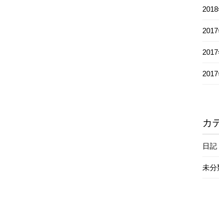
201
201
201
201
カ
日記
未分