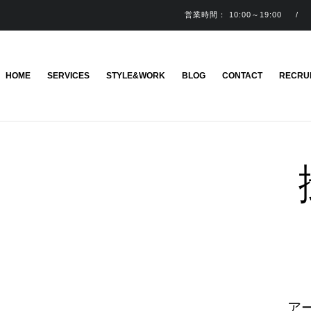
営業時間： 10:00～19:0
HOME
SERVICES
STYLE&WORK
BLOG
CONTACT
RECRU
ア