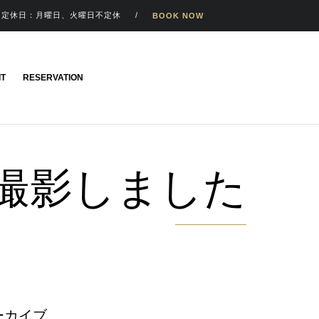
0 / 定休日：月曜日、火曜日不定休 /
BOOK NOW
Skip
IT
RESERVATION
to
content
撮影しました
ーカイブ