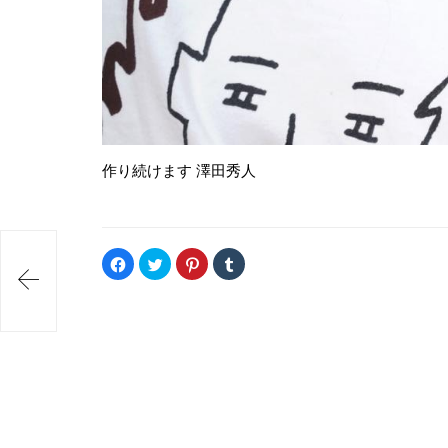
作り続けます 澤田秀人
F
ク
ク
ク
a
リ
リ
リ

c
ッ
ッ
ッ
e
ク
ク
ク
b
し
し
し
o
て
て
て
o
T
P
T
k
w
i
u
で
i
n
m
共
t
t
b
有
t
e
l
す
e
r
r
る
r
e
で
に
で
s
共
は
共
t
有
ク
有
で
(